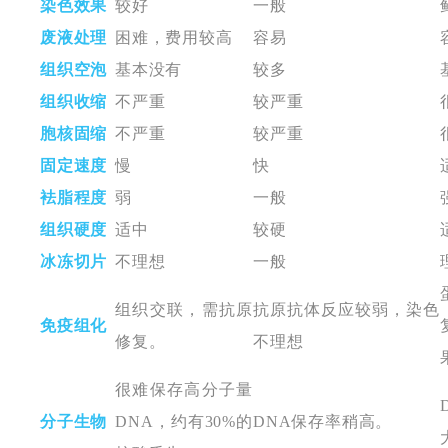
染色效果
较好
一般
废液处理
困
难，费用较高
容易
组织空泡
基本没有
较多
组织收缩
不严重
较严重
胞核固缩
不严重
较严重
固定速度
慢
快
袪脂程度
弱
一般
组织硬度
适中
较硬
冰冻切片
不
理想
一般
组织
交联，
需
抗原
抗原抗体反应较弱，染色
免疫组化
修复
。
不理想
很难保存高分子量
分子生物
DNA
，
约有30%的
DNA
保存率稍高
。