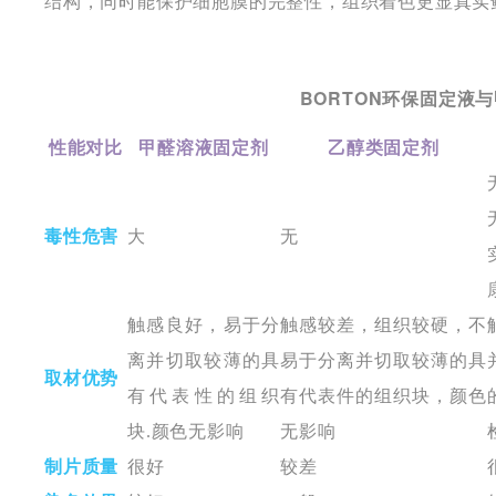
结构，同时能保护细胞膜的完整性，组织着色更显真实
BORTON环保固定液
性能对比
甲醛溶液固定剂
乙醇类固定剂
毒性危
害
大
无
触感良好，易于分
触感较差，组织较硬，不
离并切取较薄的具
易于分离并切取较薄的具
取材优势
有代表性的组织
有代表件的组织块，颜色
块.颜色无影响
无影响
制片质量
很好
较差