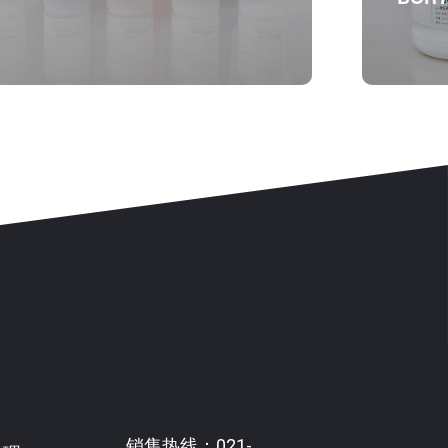
剂套装
BO
BOR
销售热线：021-