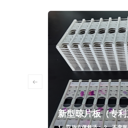
液 ）
新型晾片板（专利
1、取放方便舒适； 2、不变