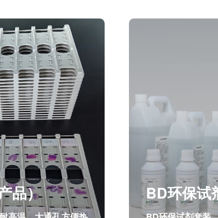
产品）
BD环保试
形耐高温，大通孔方便热
BD环保试剂套装