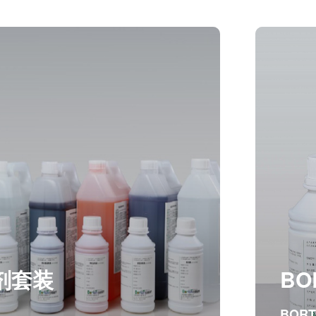
剂套装
BO
BOR