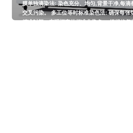
膜单独滴染法: 染色充分、均匀,背景干净,每
交叉污染。 多工位等时标准染色法: 确保每
精准时间，实现恒定的标准化染色。 组织修复技
低温组织修复液成份,使组织形态更加清晰，背
全自动单独滴染HE染色机（9
氧化(氮气隔离): 苏木素氮气隔离,再无氧化膜的
切片扫码自动分类存放在6≥下料抽屉,省去人
新染色方法: 液盖膜单独滴染法+多工位等时
接送去阅片。 提高阅片效率: 染色好的玻片板
膜单独滴染法: 染色充分、均匀,背景干净,每
显微镜大平台阅片,可连续阅片10张,无需单张
交叉污染。 多工位等时标准染色法: 确保每
病人多张切片连续对比分析。 公司后续会推出
精准时间，实现恒定的标准化染色。 组织修复技
的一体机---NovaDrop900B型。
低温组织修复液成份,使组织形态更加清晰，背
氧化(氮气隔离): 苏木素氮气隔离,再无氧化膜的
切片扫码自动分类存放在6≥下料抽屉,省去人
接送去阅片。 提高阅片效率: 染色好的玻片板
显微镜大平台阅片,可连续阅片10张,无需单张