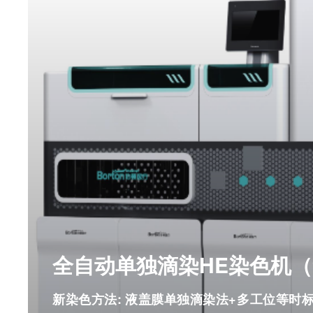
全自动单独滴染染色封片一体机（离子雾化滴
全自动单独滴染HE染色机（9
查看更多
新染色方法: 液盖膜单独滴染法+多工位等时